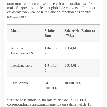
pour montrer comment se fait le calcul en pratique sur 13
mois. Supposons que le taux global de conversion brut-net
est d’environ 75% (ce taire varie en fonction des critères
mentionnés).
Mois
Salaire
Salaire Net Estimé (à
Brut
~75%)
Janvier à
1 846,15
1 384,61 €
Décembre (x12)
€
Treizième mois
1 846,15
1 384,61 €
€
Total Annuel
24
18 000,00 €
000,00 €
Sur une base annuelle, un salaire brut de 24 000,00 €
correspondrait approximativement à un salaire net de 18